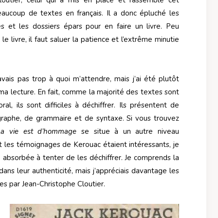
loutier, celui qui a mis en place et rassemblé cet
eaucoup de textes en français. Il a donc épluché les
lées et les dossiers épars pour en faire un livre. Peu
 le livre, il faut saluer la patience et l’extrême minutie
vais pas trop à quoi m’attendre, mais j’ai été plutôt
ma lecture. En fait, comme la majorité des textes sont
al, ils sont difficiles à déchiffrer. Ils présentent de
graphe, de grammaire et de syntaxe. Si vous trouvez
La vie est d’hommage
se situe à un autre niveau
 les témoignages de Kerouac étaient intéressants, je
rop absorbée à tenter de les déchiffrer. Je comprends la
ans leur authenticité, mais j’appréciais davantage les
tes par Jean-Christophe Cloutier.