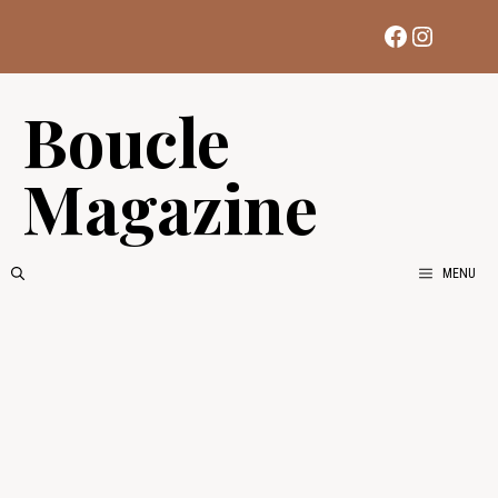
Aller
Facebook
Instag
au
contenu
Boucle
Magazine
MENU