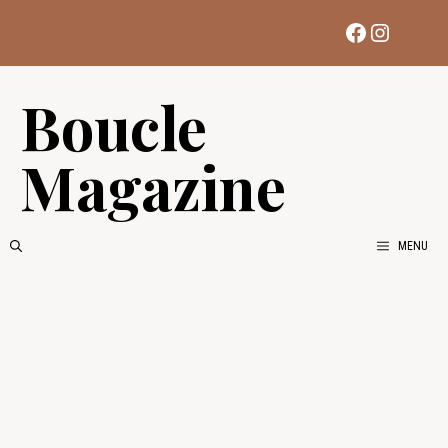
Aller
Facebook
Instag
au
contenu
Boucle
Magazine
MENU