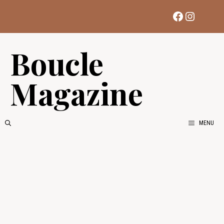
Aller
Facebook
Instag
au
contenu
Boucle
Magazine
MENU