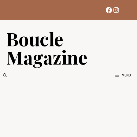
Aller
Facebook
Instag
au
contenu
Boucle
Magazine
MENU