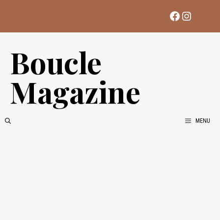
Aller
Facebook
Instag
au
contenu
Boucle
Magazine
MENU