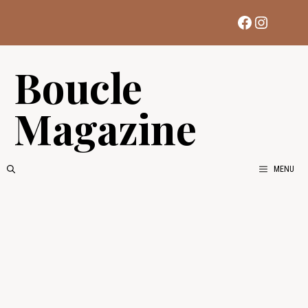
Aller
Facebook
Instag
au
contenu
Boucle
Magazine
MENU