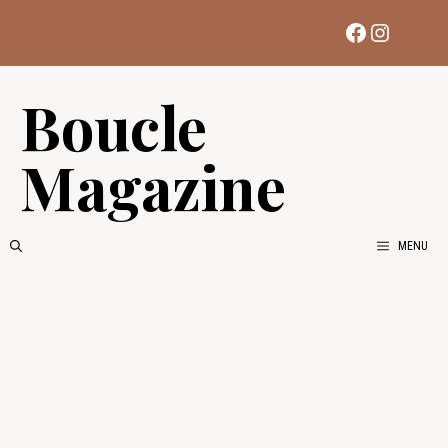
Aller
Facebook
Instag
au
contenu
Boucle
Magazine
MENU