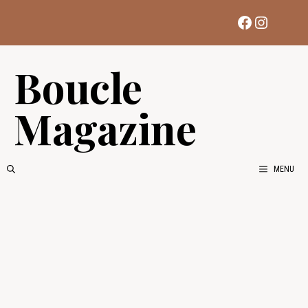
Aller
Facebook
Instag
au
contenu
Boucle
Magazine
MENU