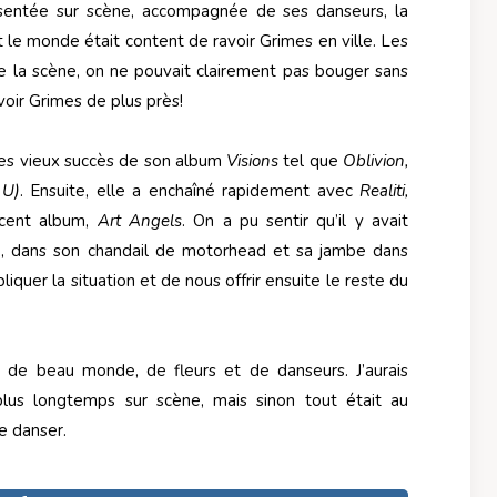
ésentée sur scène, accompagnée de ses danseurs, la
ut le monde était content de ravoir Grimes en ville. Les
 de la scène, on ne pouvait clairement pas bouger sans
voir Grimes de plus près!
ses vieux succès de son album
Visions
tel que
Oblivion,
 U)
. Ensuite, elle a enchaîné rapidement avec
Realiti,
cent album,
Art
Angels
. On a pu sentir qu’il y avait
e, dans son chandail de motorhead et sa jambe dans
iquer la situation et de nous offrir ensuite le reste du
e de beau monde, de fleurs et de danseurs. J’aurais
plus longtemps sur scène, mais sinon tout était au
e danser.