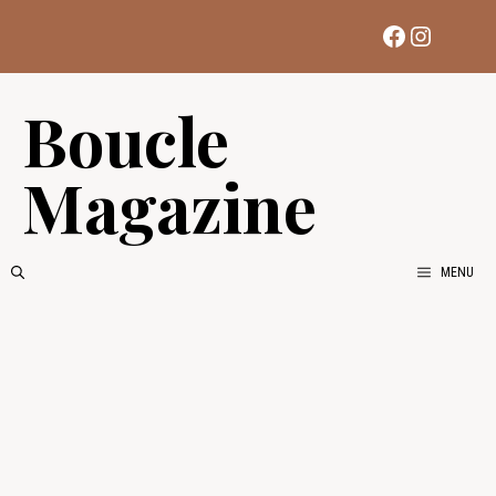
Aller
Facebook
Instag
au
contenu
Boucle
Magazine
MENU