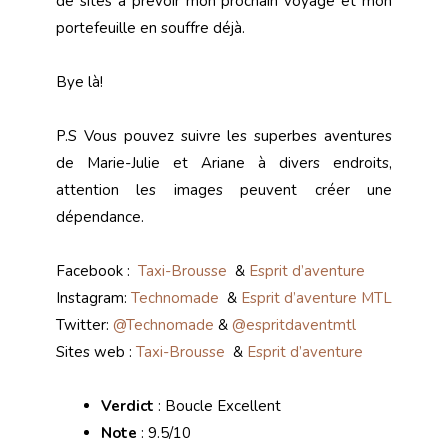
de sites à prévoir mon prochain voyage et mon
portefeuille en souffre déjà.
Bye là!
P.S Vous pouvez suivre les superbes aventures
de Marie-Julie et Ariane à divers endroits,
attention les images peuvent créer une
dépendance.
Facebook :
Taxi-Brousse
&
Esprit d’aventure
Instagram:
Technomade
&
Esprit d’aventure MTL
Twitter:
@Technomade
&
@espritdaventmtl
Sites web :
Taxi-Brousse
&
Esprit d’aventure
Verdict
: Boucle Excellent
Note
: 9.5/10