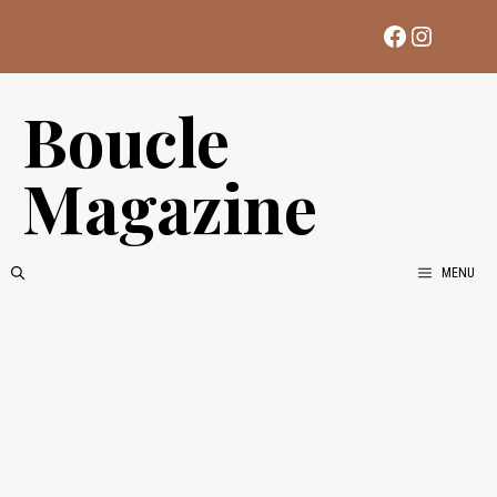
Aller
Facebook
Instag
au
contenu
Boucle
Magazine
MENU