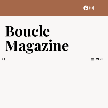
Aller
Facebook
Instag
au
contenu
Boucle
Magazine
MENU