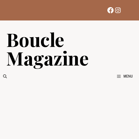
Aller
Facebook
Instag
au
contenu
Boucle
Magazine
MENU