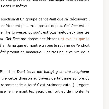
s dans le métro!
t électrisant! Un groupe d
ance-hall
que j’ai découvert il
honnêtement plus m’en passer depuis.
Get free
est un
e The Universe, puisqu’il est plus mélodieux que les
ll.
Get Free
me donne des frissons
et avouez que le
né en Jamaïque et montre un peu le rythme de l’endroit
rs été produit en Jamaïque : une très belle œuvre de la
Blondie :
Dont leave me hanging on the telephone
.
ivre cette chanson au travers de la trame sonore du
s recommande à tous! C’est vraiment cute…). Légère,
ser en fermant les yeux très fort et de monter le