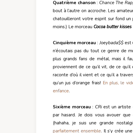
Quatrième chanson
:
Chance The Rap
bout à l’autre on accroche. Les amateur
chatouilleront votre esprit sur fond u
moins.) Le morceau
Cocoa butter kisses
Cinquième morceau
:
Joeybada$$
est 
n’écoutais pas du tout ce genre de mu
plus grands fans de métal, mais il fa
proviennent de ce qu’il vit, de ce qu’i
raconte d’où il vient et ce qu’il a trave
qu’un jus d’orange frais!
En plus, le vi
enfance
.
Sixième morceau
:
CRi
est un artiste
par hasard. Je dois vous avouer que
(hahaha, je suis une grande nostalgi
parfaitement ensemble
. Il s’y crée u