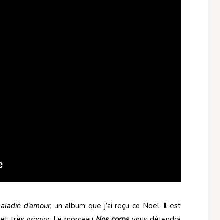
aladie d’amour,
un album que j’ai reçu ce Noël. Il est
 et très
groovy
. Le morceau
Nos corps
vous détendra