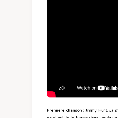
Première chanson
: Jimmy Hunt,
La m
excellent! Je le trouve chaud, érotique