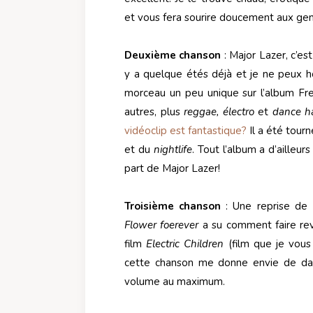
et vous fera sourire doucement aux gen
Deuxième chanson
: Major Lazer, c’es
y a quelque étés déjà et je ne peux 
morceau un peu unique sur l’album Fre
autres, plus
reggae, électro
et
dance ha
vidéoclip est fantastique?
Il a été tour
et du
nightlife
. Tout l’album a d’ailleu
part de Major Lazer!
Troisième chanson
: Une reprise de 
Flower foerever
a su comment faire rev
film
Electric Children
(film que je vou
cette chanson me donne envie de dan
volume au maximum.