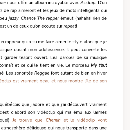
per
nous offre un album incroyable avec
Acidrap.
D’un
s de rap aimeront et les jeux de mots intelligents qui
n peu
jazzy
.
Chance The rapper
émeut (hahaha! rien de
est un de ceux qu’on écoute sur
repeat
!
un rappeur qui a su me faire aimer le style alors que je
sique durant mon adolescence. Il peut convertir les
ut garder l’esprit ouvert. Les paroles de sa musique
l connaît et ce qui le tient en vie. Le morceau
My Yout
rsé. Les sonorités
Reggae
font autant de bien en hiver
déoclip est vraiment beau et nous montre l’île de son
 québécois que j’adore et que j’ai découvert vraiment
 c’est d’abord son vidéoclip qui ma ému aux larmes
que!)
Je trouve que
Chemin
et le vidéoclip vont
ne atmosphère délicieuse qui nous transporte dans une