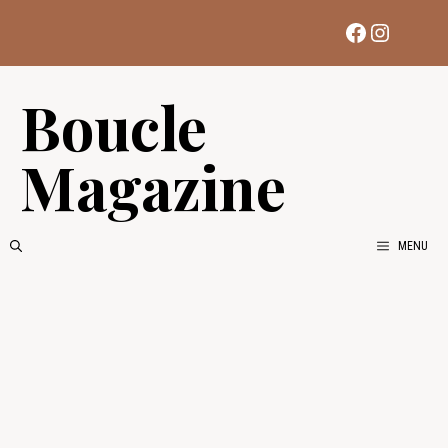
Aller
Facebook
Instag
au
contenu
Boucle
Magazine
MENU