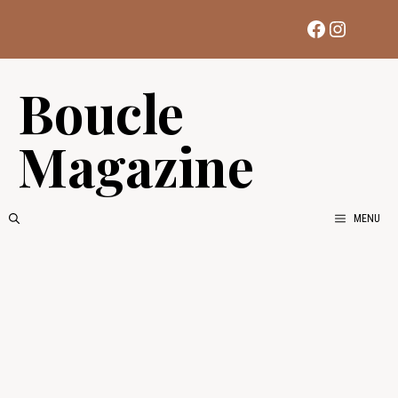
Aller
Facebook
Instag
au
contenu
Boucle
Magazine
MENU