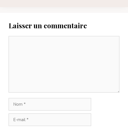
Laisser un commentaire
Commentaire
Nom
E-
mail