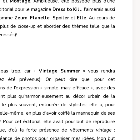
K
et
Montage
. Ambitieuse, elle possède plus d’une
 éditorial pour le magazine
Dress to Kill
. J’aimerais aussi
 comme
Zeum
,
Flanelle
,
Spoiler
et
Elle
. Au cours de
e plus de
close-up
et aborder des thèmes telle que la
éressés)!
 pas trop, car «
Vintage Summer
» vous rendra
rez été prévenus)! On peut dire que, pour cet
sens de l’expression « simple, mais efficace », avec des
ant plus qu’harmonieusement au décor urbain de la
, le plus souvent, entourée de stylistes, elle a, pour
 elle-même, en plus d’avoir coiffé la mannequin de ses
 Pour cet éditorial, elle avait pour but de reproduire
ique, d’où la forte présence de vêtements
vintage
:
séance de photos pour organiser mes idées. Mon but