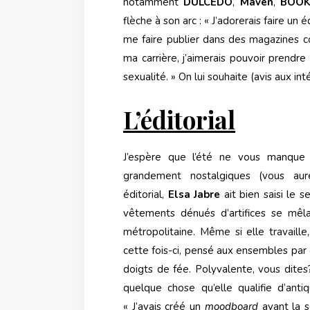
notamment
DULCEDO
,
Maven
,
BOO
flèche à son arc : « J’adorerais faire un
me faire publier dans des magazines
ma carrière, j’aimerais pouvoir prendr
sexualité. » On lui souhaite (avis aux int
L’éditorial
J’espère que l’été ne vous manque
grandement nostalgiques (vous au
éditorial,
Elsa Jabre
ait bien saisi le 
vêtements dénués d’artifices se mêl
métropolitaine. Même si elle travaille
cette fois-ci, pensé aux ensembles par
doigts de fée. Polyvalente, vous dites?
quelque chose qu’elle qualifie d’ant
« J’avais créé un
moodboard
avant la 