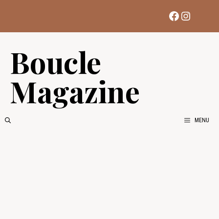
Aller
Facebook
Instag
au
contenu
Boucle
Magazine
MENU