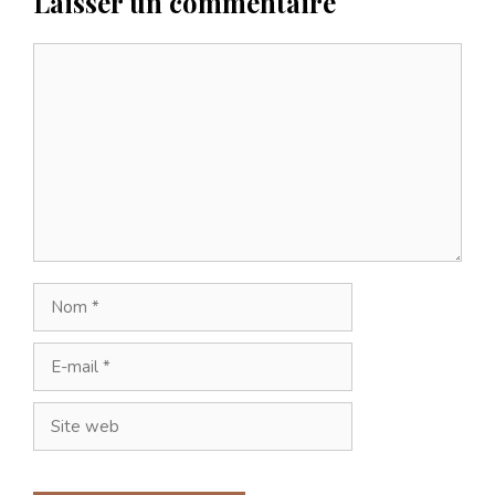
Laisser un commentaire
Commentaire
Nom
E-
mail
Site
web