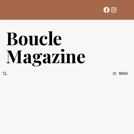
Aller
Facebook
Instag
au
contenu
Boucle
Magazine
MENU