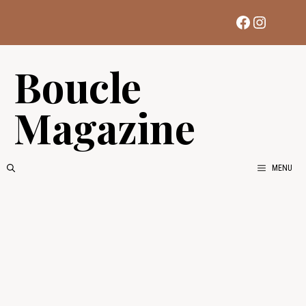
Aller
Facebook
Instag
au
contenu
Boucle
Magazine
MENU