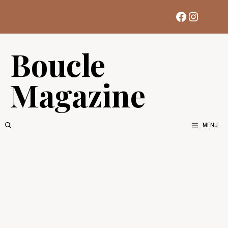
Aller
Facebook
Instag
au
contenu
Boucle
Magazine
MENU