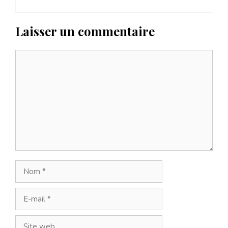
Laisser un commentaire
Commentaire
Nom
E-
mail
Site