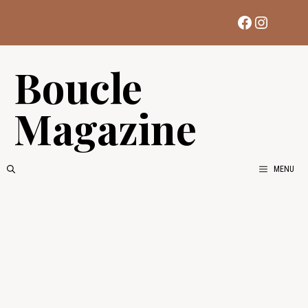
Aller
Facebook
Instag
au
contenu
Boucle
Magazine
MENU