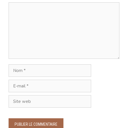
Commentaire
Nom
E-
mail
Site
web