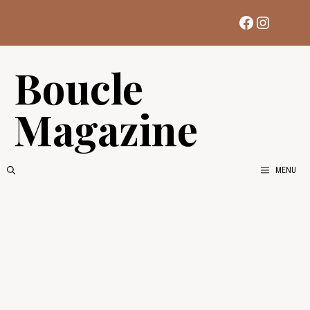
Aller
Facebook
Instag
au
contenu
Boucle
Magazine
MENU