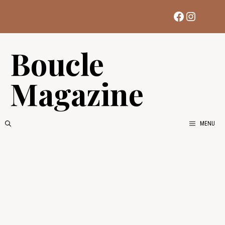
Aller
Facebook
Instag
au
contenu
Boucle
Magazine
MENU