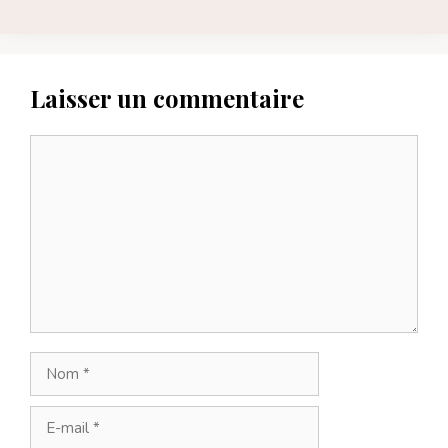
Laisser un commentaire
Commentaire
Nom
E-
mail