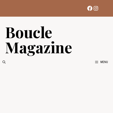
Aller
Facebook
Instag
au
contenu
Boucle
Magazine
MENU