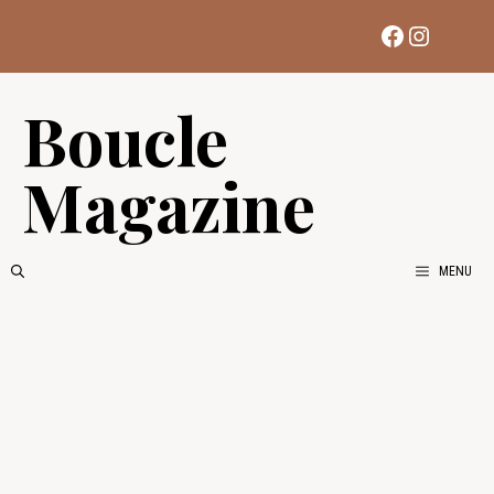
Aller
Facebook
Instag
au
contenu
Boucle
Magazine
MENU