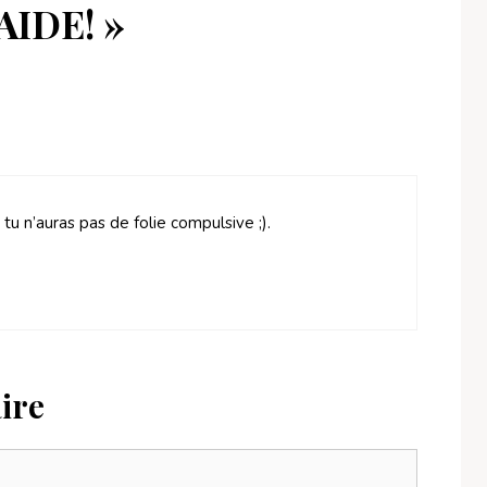
’AIDE! »
i tu n’auras pas de folie compulsive ;).
ire