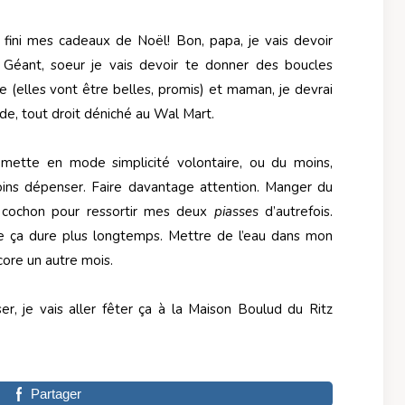
oir fini mes cadeaux de Noël! Bon, papa, je vais devoir
e Géant, soeur je vais devoir te donner des boucles
re (elles vont être belles, promis) et maman, je devrai
nde, tout droit déniché au Wal Mart.
 mette en mode simplicité volontaire, ou du moins,
ins dépenser. Faire davantage attention. Manger du
t cochon pour ressortir mes deux
piasses
d’autrefois.
e ça dure plus longtemps. Mettre de l’eau dans mon
core un autre mois.
r, je vais aller fêter ça à la Maison Boulud du Ritz
Partager