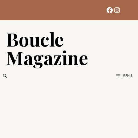
Aller
Facebook
Instag
au
contenu
Boucle
Magazine
MENU