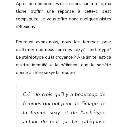
Après de nombreuses discussions sur la toile, ma
tâche d’offrir une réponse à celle-ci s’est
compliquée. Je vous offre donc quelques pistes
réflexions.
Pourquoi avons-nous, nous les femmes, peur
d’affirmer que nous sommes sexy? L’archétype?
Le stéréotype ou la croyance ? À la limite, est-ce
qu’être identifié à la définition que la société
donne à «être sexy» la rebute?
C.C : Je crois qu’il y a beaucoup de
femmes qui ont peur de l’image de
la femme sexy et de l’archétype
autour de tout ça. On catégorise