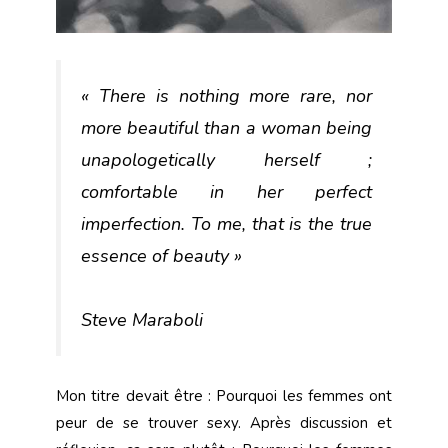
«
There is nothing more rare, nor
more beautiful than a woman being
unapologetically herself ;
comfortable in her perfect
imperfection. To me, that is the true
essence of beauty
»
Steve Maraboli
Mon titre devait être : Pourquoi les femmes ont
peur de se trouver sexy. Après discussion et