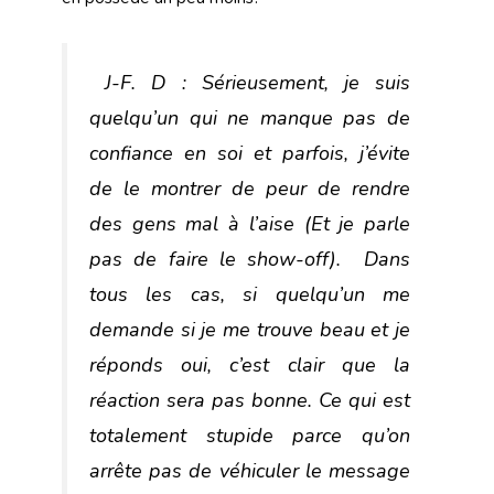
J-F. D : Sérieusement, je suis
quelqu’un qui ne manque pas de
confiance en soi et parfois, j’évite
de le montrer de peur de rendre
des gens mal à l’aise (Et je parle
pas de faire le show-off). Dans
tous les cas, si quelqu’un me
demande si je me trouve beau et je
réponds oui, c’est clair que la
réaction sera pas bonne. Ce qui est
totalement stupide parce qu’on
arrête pas de véhiculer le message