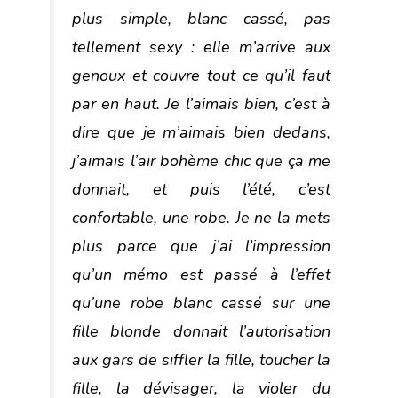
plus simple, blanc cassé, pas
tellement sexy : elle m’arrive aux
genoux et couvre tout ce qu’il faut
par en haut. Je l’aimais bien, c’est à
dire que je m’aimais bien dedans,
j’aimais l’air bohème chic que ça me
donnait, et puis l’été, c’est
confortable, une robe. Je ne la mets
plus parce que j’ai l’impression
qu’un mémo est passé à l’effet
qu’une robe blanc cassé sur une
fille blonde donnait l’autorisation
aux gars de siffler la fille, toucher la
fille, la dévisager, la violer du