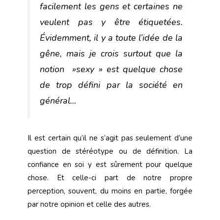
facilement les gens et certaines ne
veulent pas y être étiquetées.
Évidemment, il y a toute l’idée de la
gêne, mais je crois surtout que la
notion »sexy » est quelque chose
de trop défini par la société en
général…
Il est certain qu’il ne s’agit pas seulement d’une
question de stéréotype ou de définition. La
confiance en soi y est sûrement pour quelque
chose. Et celle-ci part de notre propre
perception, souvent, du moins en partie, forgée
par notre opinion et celle des autres.