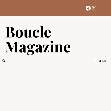
Aller
Facebook
Instag
au
contenu
Boucle
Magazine
MENU