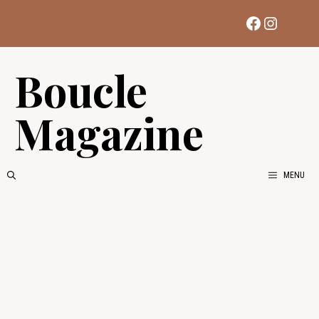
Aller
Facebook
Instag
au
contenu
Boucle
Magazine
MENU