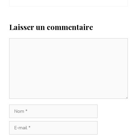
Laisser un commentaire
Commentaire
Nom
E-
mail