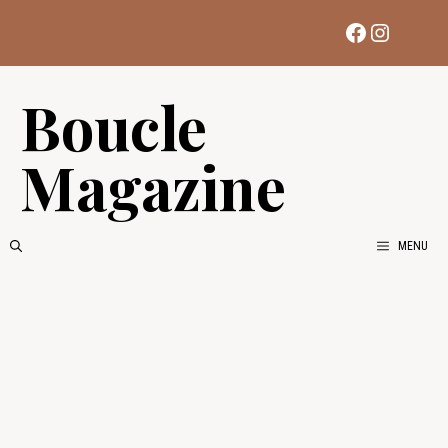
Aller
Facebook
Instag
au
contenu
Boucle
Magazine
MENU