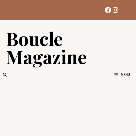
Aller
Facebook
Instag
au
contenu
Boucle
Magazine
MENU