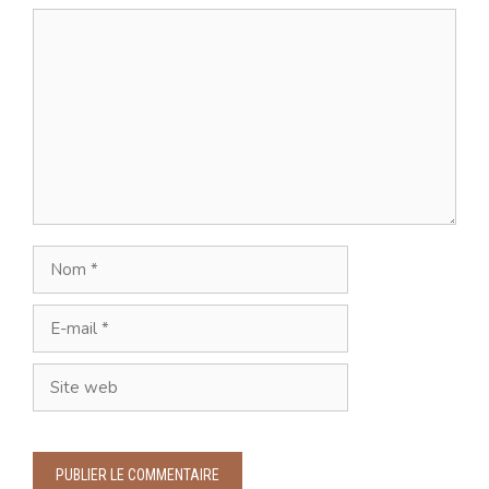
Commentaire
Nom
E-
mail
Site
web