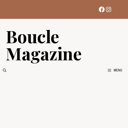
Aller
Facebook
Instag
au
contenu
Boucle
Magazine
MENU