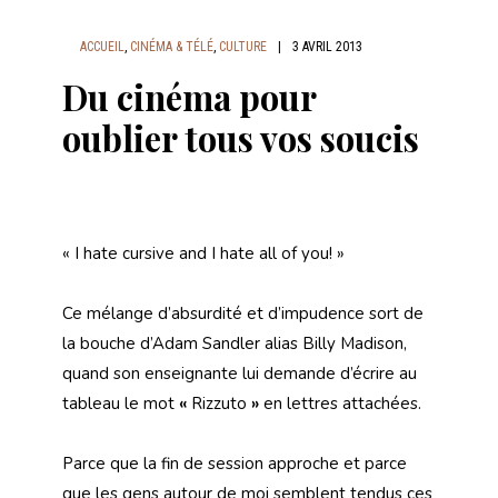
ACCUEIL
,
CINÉMA & TÉLÉ
,
CULTURE
|
3 AVRIL 2013
Du cinéma pour
oublier tous vos soucis
« I hate cursive and I hate all of you! »
Ce mélange d’absurdité et d’impudence sort de
la bouche d’Adam Sandler alias Billy Madison,
quand son enseignante lui demande d’écrire au
tableau le mot
«
Rizzuto
»
en lettres attachées.
Parce que la fin de session approche et parce
que les gens autour de moi semblent tendus ces