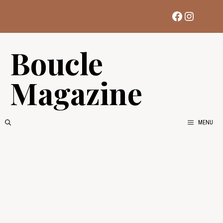
Aller
Facebook
Instag
au
contenu
Boucle
Magazine
MENU