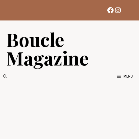
Aller
Facebook
Instag
au
contenu
Boucle
Magazine
MENU