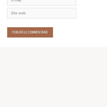
mail
Site
web