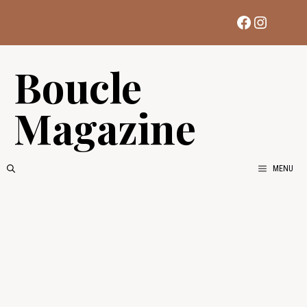
Aller
Facebook
Instag
au
contenu
Boucle
Magazine
MENU