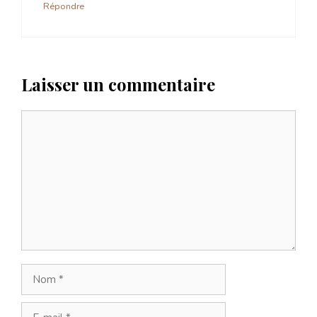
Répondre
Laisser un commentaire
Commentaire
Nom
E-