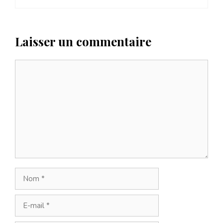
Laisser un commentaire
Commentaire
Nom
E-
mail