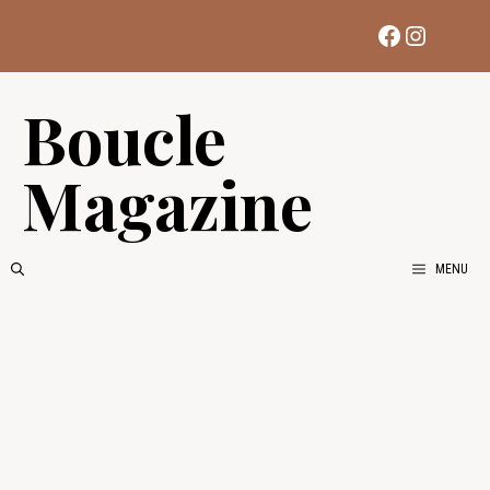
Aller
Facebook
Instag
au
contenu
Boucle
Magazine
MENU