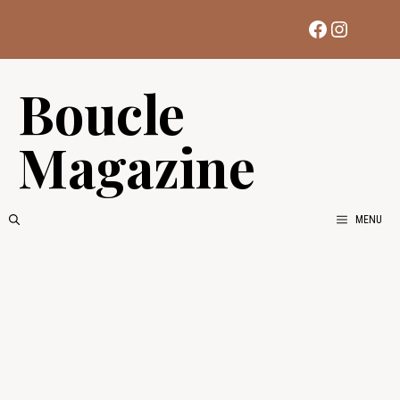
Aller
Facebook
Instag
au
contenu
Boucle
Magazine
MENU