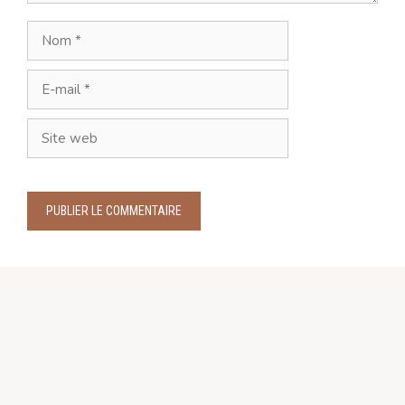
Nom
E-
mail
Site
web