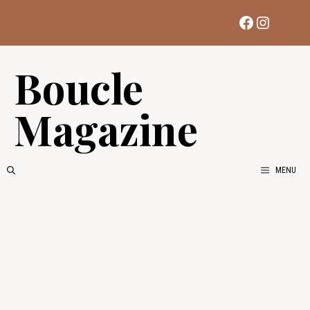
Aller
Facebook
Instag
au
contenu
Boucle
Magazine
MENU