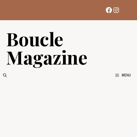
Aller
Facebook
Instag
au
contenu
Boucle
Magazine
MENU