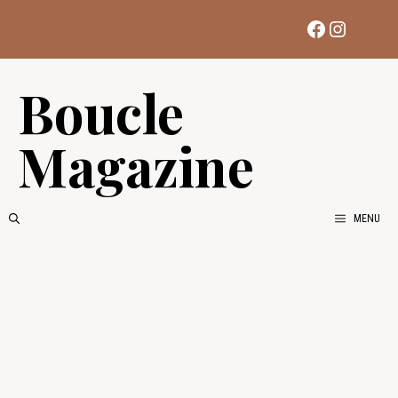
Aller
Facebook
Instag
au
contenu
Boucle
Magazine
MENU