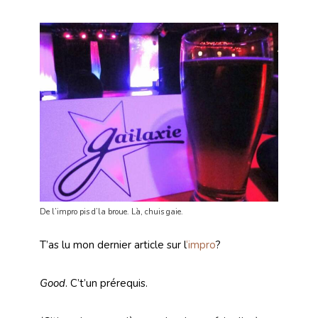
De l’impro pis d’la broue. Là, chuis gaie.
T’as lu mon dernier article sur l
‘impro
?
Good
. C’t’un prérequis.