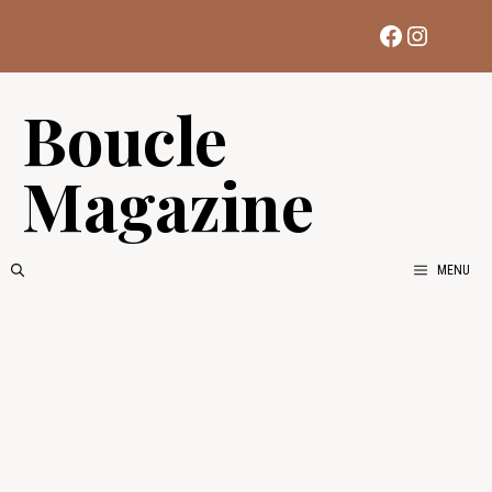
Aller
Facebook
Instag
au
contenu
Boucle
Magazine
MENU