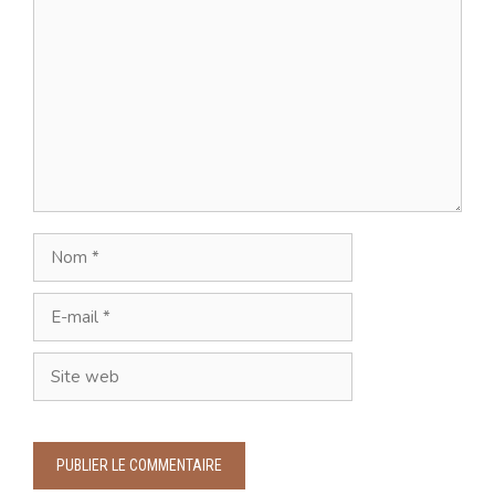
Commentaire
Nom
E-
mail
Site
web