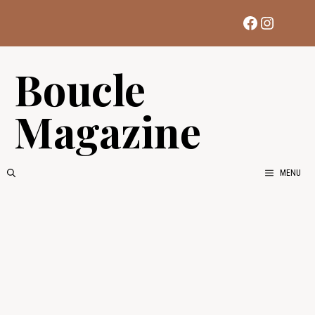
Aller
Facebook
Instag
au
contenu
Boucle
Magazine
MENU