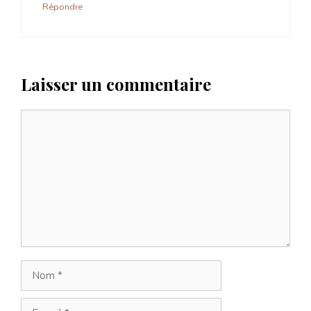
Répondre
Laisser un commentaire
Commentaire
Nom
E-