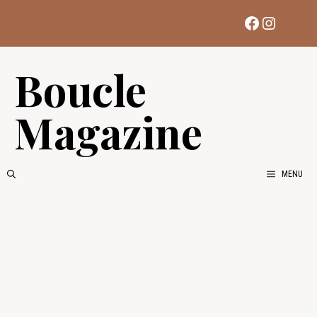
Aller
Facebook
Instag
au
contenu
Boucle
Magazine
MENU