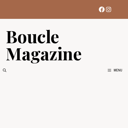
Aller
Facebook
Instag
au
contenu
Boucle
Magazine
MENU