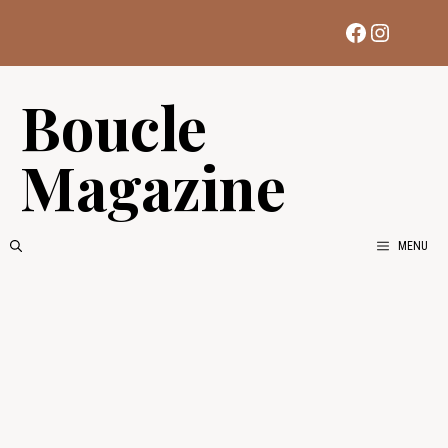
Aller
Facebook
Instag
au
contenu
Boucle
Magazine
MENU