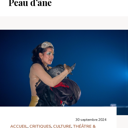
Peau d’âne
30 septembre 2024
ACCUEIL
,
CRITIQUES
,
CULTURE
,
THÉÂTRE &