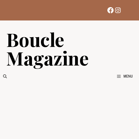
Aller
Facebook
Instag
au
contenu
Boucle
Magazine
MENU